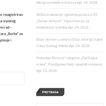
lekcija za mlade iz Kučeva
Apr 24, 2026
Vežba evakuacije i gašenja požara u OŠ
o i magistrirao
„Dušan Jerković“: ključni koraci za
ika srpskog
bezbednost učenika
Apr 24, 2026
ni rad –
čara „Borbe” za
Biser skriven u centru Užica: Istorija i tajne
pisuje i
Crkve Svetog Marka
Apr 24, 2026
Slobodan Ristović i njegova „Zavičajna
vrana“: Poezija kao hleb i ukaznik vremena
Apr 23, 2026
PRETRAGA