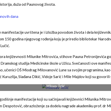
istorija, duža od Paunovog života.
manifestacije uvrštena je i izložba povodom života i dela književnik
m 150 godina njegovog rođenja koju je priredio bibliotekar Narodne
Lučić.
ora književnosti Milunike Mitrovića, stihove Pauna Petronijevića go
i Dramskog studija Medicinske škole u Užicu. Svečanosti ove manifest
o, učenici OŠ Miodrag Milovanović Lune sa svojim programima, kao i
Kuruzlija, Slađana Dikić, Vidoje Sarić i Mile Majdov koji su govorili 
Milosav Tešić
godišnje manifestacije koji su sačinjavali književnici Milunika Mitro
jan Despotović, obrazloženje za dodelu nagrade akademiku prof. dr M