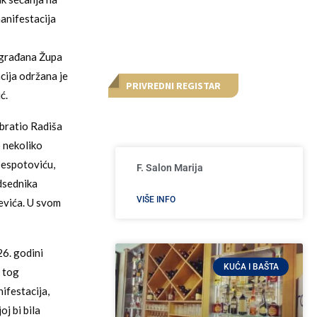
anifestacija
a građana Župa
ija održana je
PRIVREDNI REGISTAR
ć.
obratio Radiša
 nekoliko
Despotoviću,
F. Salon Marija
dsednika
VIŠE INFO
evića. U svom
26. godini
KUĆA I BAŠTA
g tog
ifestacija,
j bi bila