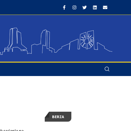
BERZA
k sećanja na