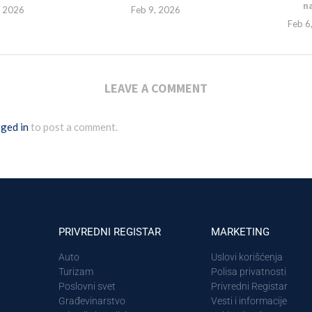
na
, 2026
Feb 9, 2026
Feb 6
LEAVE A COMMENT
ged in
to post a comment.
PRIVREDNI REGISTAR
MARKETING
Auto
Uslovi korišćenja
Turizam
Polisa privatnosti
Poslovni svet
Privredni Registar
Građevinarstvo
Vesti i informacije