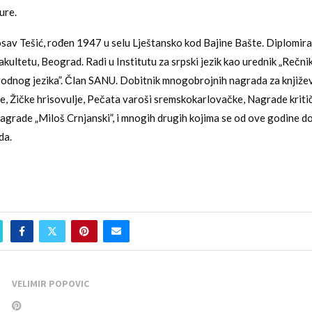
ure.
osav Tešić, rođen 1947 u selu Lještansko kod Bajine Bašte. Diplomira
akultetu, Beograd. Radi u Institutu za srpski jezik kao urednik „Rečn
rodnog jezika”. Član SANU. Dobitnik mnogobrojnih nagrada za književ
, Žičke hrisovulje, Pečata varoši sremskokarlovačke, Nagrade kriti
nagrade „Miloš Crnjanski”, i mnogih drugih kojima se od ove godine do
da.
VELIMIR POPOVIC