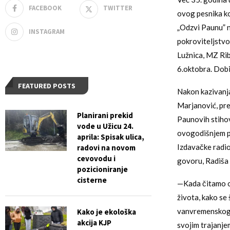
FACEBOOK
TWITTER
ovog pesnika ko
„Odzvi Paunu” n
INSTAGRAM
pokroviteljstvo
Lužnica, MZ Rib
6.oktobra. Dobi
FEATURED POSTS
Nakon kazivanja
Marjanović, pre
Planirani prekid
Paunovih stihov
vode u Užicu 24.
ovogodišnjem pr
aprila: Spisak ulica,
Izdavačke radio
radovi na novom
cevovodu i
govoru, Radiša 
pozicioniranje
cisterne
—Kada čitamo ov
života, kako se
vanvremenskog s
Kako je ekološka
akcija KJP
svojim trajanje