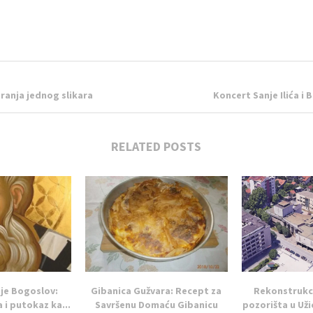
ranja jednog slikara
Koncert Sanje Ilića i 
RELATED POSTS
ije Bogoslov:
Gibanica Gužvara: Recept za
Rekonstrukc
 i putokaz ka...
Savršenu Domaću Gibanicu
pozorišta u Uži