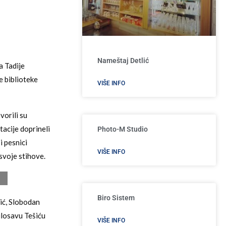
Nameštaj Detlić
a Tadije
 biblioteke
VIŠE INFO
vorili su
acije doprineli
Photo-M Studio
 pesnici
VIŠE INFO
svoje stihove.
Biro Sistem
vić, Slobodan
ilosavu Tešiću
VIŠE INFO