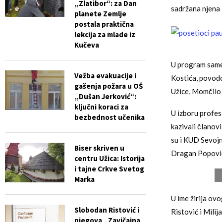
„Zlatibor“: za Dan
sadržana njena 
planete Zemlje
postala praktična
lekcija za mlade iz
Kučeva
U program same 
Vežba evakuacije i
Kostića, povodo
gašenja požara u OŠ
Užice, Momčilo 
„Dušan Jerković“:
ključni koraci za
U izboru profes
bezbednost učenika
kazivali članov
su i KUD Sevojn
Biser skriven u
Dragan Popović 
centru Užica: Istorija
i tajne Crkve Svetog
Marka
U ime žirija ovo
Slobodan Ristović i
Ristović i Mili
njegova „Zavičajna