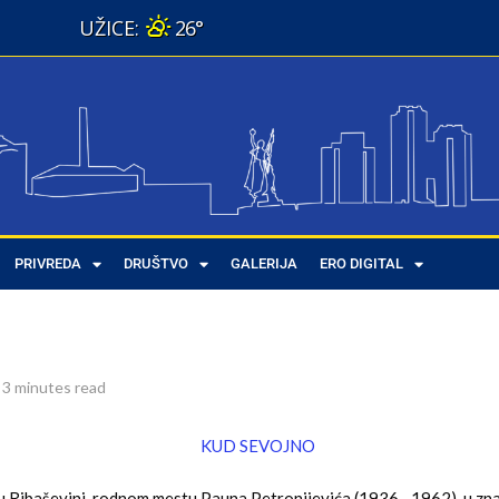
26°
 Ribaševini
PRIVREDA
DRUŠTVO
GALERIJA
ERO DIGITAL
3 minutes read
u Ribaševini, rodnom mestu Pauna Petronijevića (1936 –1962), u zna