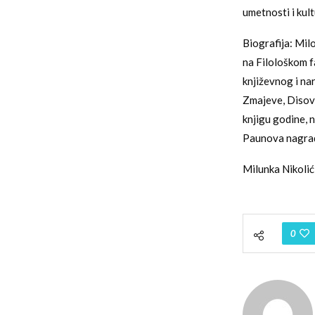
umetnosti i kult
Biografija: Mil
na Filološkom f
književnog i na
Zmajeve, Disove
knjigu godine, 
Paunova nagra
Milunka Nikolić
0