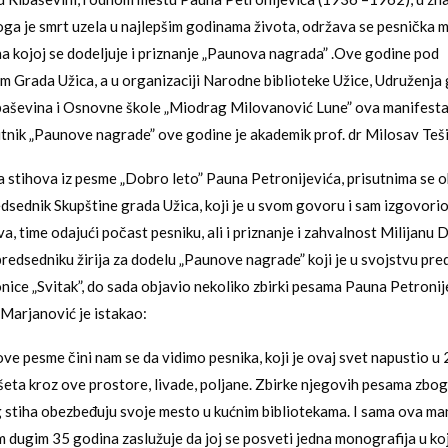
ga je smrt uzela u najlepšim godinama života, održava se pesnička m
a kojoj se dodeljuje i priznanje „Paunova nagrada” .Ove godine pod
m Grada Užica, a u organizaciji Narodne biblioteke Užice, Udruženj
aševina i Osnovne škole „Miodrag Milovanović Lune” ova manifestac
tnik „Paunove nagrade” ove godine je akademik prof. dr Milosav Teši
 stihova iz pesme „Dobro leto” Pauna Petronijevića, prisutnima se 
dsednik Skupštine grada Užica, koji je u svom govoru i sam izgovorio
a, time odajući počast pesniku, ali i priznanje i zahvalnost Milijanu 
edsedniku žirija za dodelu „Paunove nagrade” koji je u svojstvu pre
nice „Svitak”, do sada objavio nekoliko zbirki pesama Pauna Petronij
Marjanović je istakao:
e pesme čini nam se da vidimo pesnika, koji je ovaj svet napustio u 
 šeta kroz ove prostore, livade, poljane. Zbirke njegovih pesama zbo
tiha obezbeđuju svoje mesto u kućnim bibliotekama. I sama ova man
m dugim 35 godina zaslužuje da joj se posveti jedna monografija u kojo