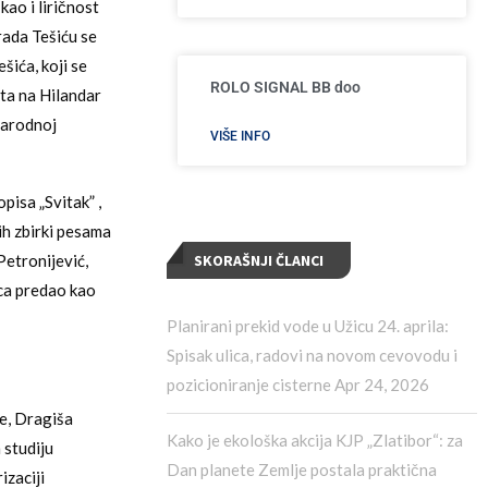
kao i liričnost
ada Tešiću se
šića, koji se
ROLO SIGNAL BB doo
uta na Hilandar
 Narodnoj
VIŠE INFO
isa „Svitak” ,
ih zbirki pesama
SKORAŠNJI ČLANCI
etronijević,
ica predao kao
Planirani prekid vode u Užicu 24. aprila:
Spisak ulica, radovi na novom cevovodu i
pozicioniranje cisterne
Apr 24, 2026
ce, Dragiša
Kako je ekološka akcija KJP „Zlatibor“: za
 studiju
Dan planete Zemlje postala praktična
izaciji