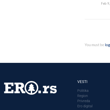
Feb 9
You must be
log
VESTI
Politika
Region
Privreda
Ero digital