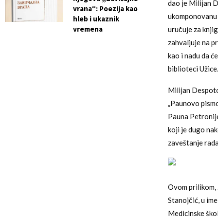
dao je Milijan D
vrana“: Poezija kao
ukomponovanu sa
hleb i ukaznik
vremena
uručuje za knji
zahvaljuje na pr
kao i nadu da će
biblioteci Užice
Milijan Despoto
„Paunovo pismo”
Pauna Petronije
koji je dugo na
zaveštanje rada
Ovom prilikom, 
Stanojčić, u im
Medicinske škole