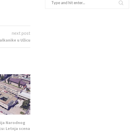
next post
Balkanike u Užicu
ija Narodnog
cu: Letnja scena