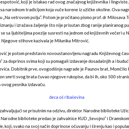
espotović, koji je istakao rad ovog značajnog književnika i lingviste, 
 narodnom tradicijom koja vuče korene iz užičke okoline. Ova nagr
gu „Na vetrovom polju”. Potom je pročitano pismo prof. dr Milosava Te
iznanju i izražava žaljenje što nije prisutan zbog ranije planiranog p
 se sa ljubiteljima poezije susresti na jednom od književnih večeri u
. Njegove stihove kazivala je Milunika Mitrović.
vić je potom predstavio novoustanovljenu nagradu Književnog časop
 za doprinos svima koji su pomagali izdavanje dosadašnjih a i buduć
vića. Dobitnik prve, ovogodišnje nagrade je Paunov brat, Momčilo P
kon smrti svog brata čuvao njegove rukopise, da bi ih, oko 500 stran
 ovog pesnika izdavaču.
zahvaljujući se prisutnim na odzivu, direktor Narodne biblioteke Uži
e Narodne biblioteke predao je zahvalnice KUD „Sevojno” i Dramskom
, koji, svako na svoj način doprinose očuvanju i širenju kao i popular