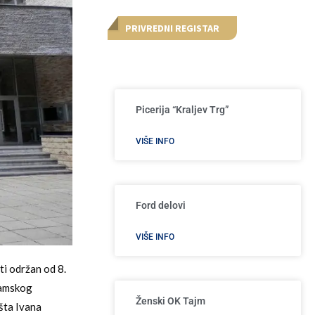
PRIVREDNI REGISTAR
Picerija “Kraljev Trg”
VIŠE INFO
Ford delovi
VIŠE INFO
i održan od 8.
ramskog
Ženski OK Tajm
šta Ivana