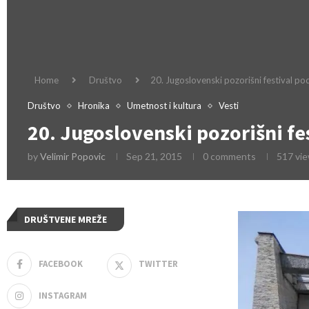
Home
Društvo
20. Jugoslovenski pozorišni festival p
Društvo
Hronika
Umetnost i kultura
Vesti
20. Jugoslovenski pozorišni f
by
Velimir Popovic
Sep 21, 2015
0 comments
517
vi
DRUŠTVENE MREŽE
FACEBOOK
TWITTER
INSTAGRAM