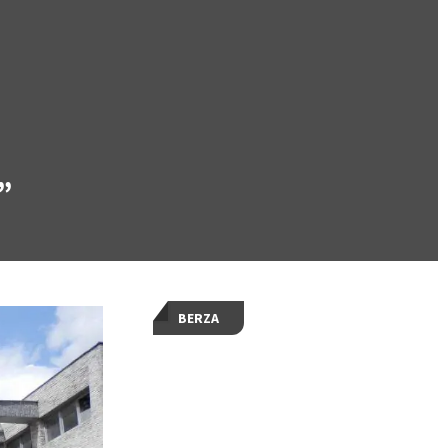
”
BERZA