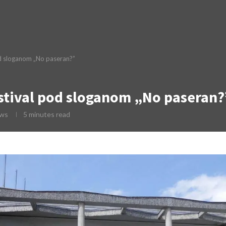
od sloganom „No paseran?”
estival pod sloganom „No paseran?
ews
5 minutes read