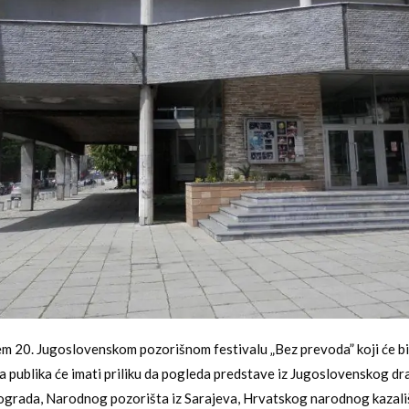
 20. Jugoslovenskom pozorišnom festivalu „Bez prevoda” koji će bit
 publika će imati priliku da pogleda predstave iz Jugoslovenskog d
ograda, Narodnog pozorišta iz Sarajeva, Hrvatskog narodnog kazali