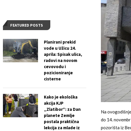
FEATURED POSTS
Planirani prekid
vode u Užicu 24.
aprila: Spisak ulica,
radovi na novom
cevovodu i
pozicioniranje
cisterne
Kako je ekološka
akcija KJP
„Zlatibor“: za Dan
Na ovogodišnjem
planete Zemlje
do 14. novembra
postala praktična
lekcija za mlade iz
pozorišta iz Be