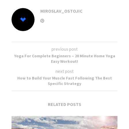
MIROSLAV_OSTOJIC
previous post
Yoga For Complete Beginners – 20 Minute Home Yoga
Easy Workout!
next post
How to Build Your Muscle Fast Following The Best
Specific Strategy
RELATED POSTS