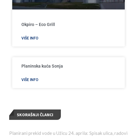
Okpiro – Eco Grill
VIŠE INFO
Planinska kuća Sonja
VIŠE INFO
SKORAŠNJI ČLANCI
Planirani prekid vode u Užicu 24. aprila: Spisak ulica, radovi