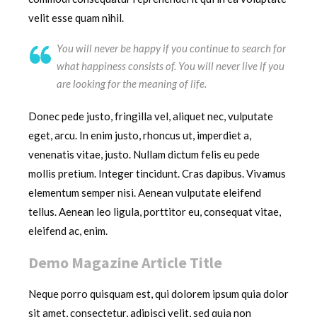
velit esse quam nihil.
You will never be happy if you continue to search for
what happiness consists of. You will never live if you
are looking for the meaning of life.
Donec pede justo, fringilla vel, aliquet nec, vulputate
eget, arcu. In enim justo, rhoncus ut, imperdiet a,
venenatis vitae, justo. Nullam dictum felis eu pede
mollis pretium. Integer tincidunt. Cras dapibus. Vivamus
elementum semper nisi. Aenean vulputate eleifend
tellus. Aenean leo ligula, porttitor eu, consequat vitae,
eleifend ac, enim.
Demo Magazine Article Title
Neque porro quisquam est, qui dolorem ipsum quia dolor
sit amet, consectetur, adipisci velit, sed quia non