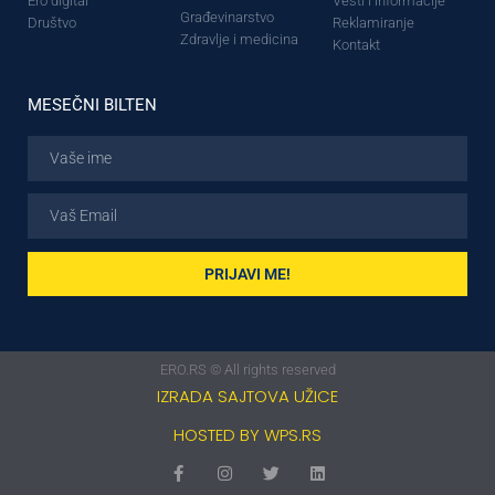
Ero digital
Vesti i informacije
Građevinarstvo
Društvo
Reklamiranje
Zdravlje i medicina
Kontakt
MESEČNI BILTEN
PRIJAVI ME!
ERO.RS © All rights reserved
IZRADA SAJTOVA UŽICE
HOSTED BY WPS.RS