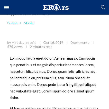
Home
Društvo
10 Simple Rules for a Healthy Life – a
Happier Life For You To Enjoy
Facebook-f
Instagram
Twitter
Linkedin
Envelope
Društvo
Zdravlje
10 Simple Rules for a Healthy Life – a Happier
Life For You To Enjoy
by
Miroslav_ostojic
Oct 16, 2019
0 comments
575
views
2 minutes read
Lommodo ligula eget dolor. Aenean massa. Cum sociis
que penatibus et magnis dis parturient montes lorem,
nascetur ridiculus mus. Donec quam felis, ultricies nec,
pellentesque eu, pretium quis, sem. Nulla onsequat
massa quis enim. Donec pede justo fringilla vel aliquet
nec vulputate eget. Lorem ispum dolore siamet ipsum
dolor.
Et harum quidem rerum facilis est et expedita distinctio.