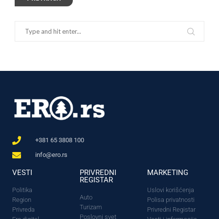
+381 65 3808 100
info@ero.rs
VESTI
PRIVREDNI
MARKETING
REGISTAR
Politika
Uslovi korišćenja
Auto
Region
Polisa privatnosti
Turizam
Privreda
Privredni Registar
Poslovni svet